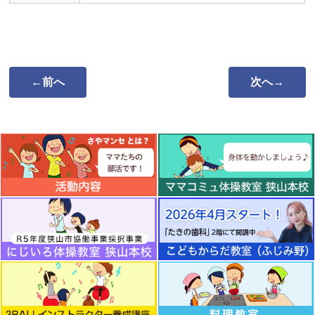
←前へ
次へ→