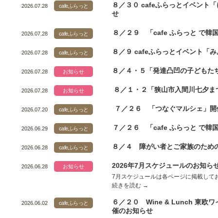
８／３０ cafeふらっとイベン
2026.07.28
cafeふらっと
せ
８／２９ 「cafe ふらっと で
2026.07.28
cafeふらっと
８／９ cafeふらっとイベント「
2026.07.28
cafeふらっと
８／４・５「発達凸凹の子どもた
2026.07.28
お知らせ
８／１・２「狭山市入間川七夕ま
2026.07.28
お知らせ
７／２６ 「つなぐマルシェ」開
2026.07.20
cafeふらっと
７／２６ 「cafe ふらっと で
2026.06.29
cafeふらっと
８／４ 障がい者とご家族のため
2026.06.28
cafeふらっと
2026年7月スケジュールのお知ら
2026.06.28
お知らせ
7月スケジュールは各ページに掲載してお
続きを読む
→
６／２０ Wine & Lunch 東欧
2026.06.02
cafeふらっと
催のお知らせ