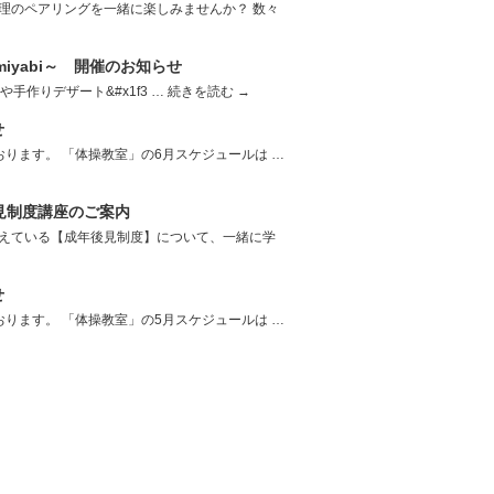
理のペアリングを一緒に楽しみませんか？ 数々
miyabi～ 開催のお知らせ
や手作りデザート&#x1f3 …
続きを読む
→
せ
ります。 「体操教室」の6月スケジュールは …
見制度講座のご案内
えている【成年後見制度】について、一緒に学
せ
ります。 「体操教室」の5月スケジュールは …