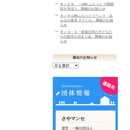
８／２９ 「cafe ふらっと で韓国
語を学ぼう」開催のお知らせ
８／９ cafeふらっとイベント「み
んなの食堂 さといも」開催のお知
らせ
８／４・５「発達凸凹の子どもた
ちの防災お泊まり会」開催のお知
らせ
過去のお知らせ
過
去
の
お
知
ら
せ
さやマンセ
運営：一般社団法人