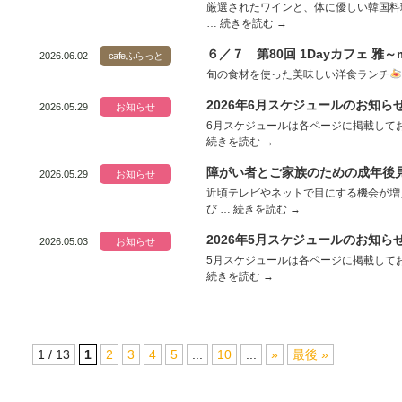
厳選されたワインと、体に優しい韓国料
…
続きを読む
→
６／７ 第80回 1Dayカフェ 雅～
2026.06.02
cafeふらっと
旬の食材を使った美味しい洋食ランチ
2026年6月スケジュールのお知ら
2026.05.29
お知らせ
6月スケジュールは各ページに掲載してお
続きを読む
→
障がい者とご家族のための成年後
2026.05.29
お知らせ
近頃テレビやネットで目にする機会が増
び …
続きを読む
→
2026年5月スケジュールのお知ら
2026.05.03
お知らせ
5月スケジュールは各ページに掲載してお
続きを読む
→
1 / 13
1
2
3
4
5
...
10
...
»
最後 »