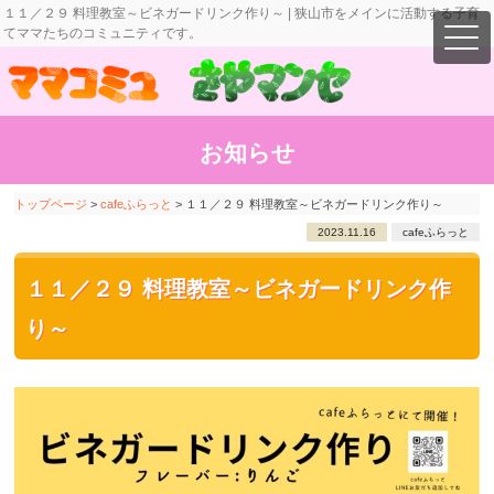
１１／２９ 料理教室～ビネガードリンク作り～ | 狭山市をメインに活動する子育
てママたちのコミュニティです。
お知らせ
トップページ
>
cafeふらっと
>
１１／２９ 料理教室～ビネガードリンク作り～
2023.11.16
cafeふらっと
１１／２９ 料理教室～ビネガードリンク作
り～