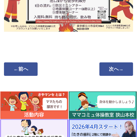
←前へ
次へ→