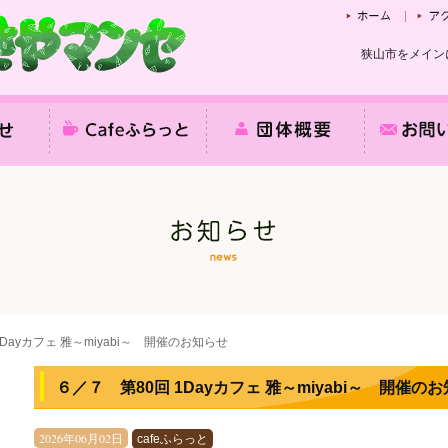
狭山市をメイン
Dayカフェ 雅～miyabi～ 開催のお知らせ
６／７ 第80回 1Dayカフェ 雅～miyabi～ 開催の
2026年06月02日
cafeふらっと