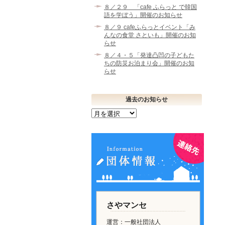
８／２９ 「cafe ふらっと で韓国
語を学ぼう」開催のお知らせ
８／９ cafeふらっとイベント「み
んなの食堂 さといも」開催のお知
らせ
８／４・５「発達凸凹の子どもた
ちの防災お泊まり会」開催のお知
らせ
過去のお知らせ
過
去
の
お
知
ら
せ
さやマンセ
運営：一般社団法人