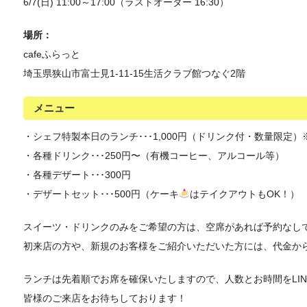
6/7(日) 11:00～17:00（ラストオーダー 16:30）
場所：
cafeふらっと
埼玉県狭山市富士見1-11-15生活クラブ館つなぐ2階
メニュー
・シェフ特製本日のランチ･･･1,000円（ドリンク付・数量限定
・各種ドリンク･･･250円〜（有機コーヒー、アルコール等）
・各種デザート･･･300円
・デザートセット･･･500円（ケーキ
はテイクアウトもOK！）
スイーツ・ドリンクのみをご希望の方は、空席があれば予約なし
初来店の方や、新規のお客様をご紹介いただいた方には、代金から
ランチは先着順でお席を確保いたしますので、人数とお時間をLI
皆様のご来店をお待ちしております！