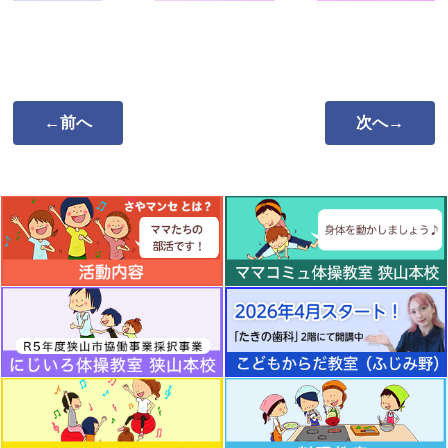
←前へ
次へ→